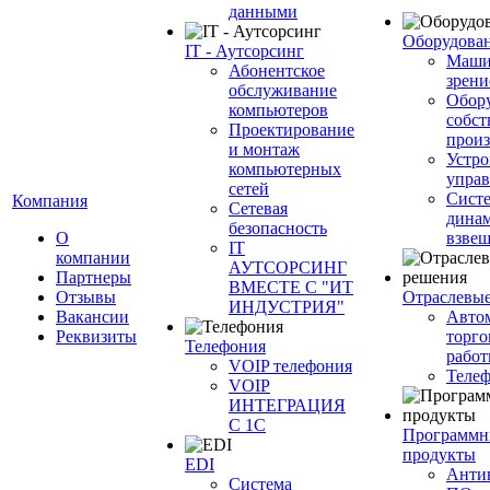
данными
Оборудова
IT - Аутсорсинг
Маши
Абонентское
зрени
обслуживание
Обор
компьютеров
собст
Проектирование
произ
и монтаж
Устро
компьютерных
управ
сетей
Сист
Компания
Сетевая
динам
безопасность
О
взве
IT
компании
АУТСОРСИНГ
Партнеры
ВМЕСТЕ С "ИТ
Отзывы
Отраслевы
ИНДУСТРИЯ"
Вакансии
Авто
Реквизиты
торго
Телефония
работ
VOIP телефония
Теле
VOIP
ИНТЕГРАЦИЯ
С 1С
Программн
продукты
EDI
Анти
Система