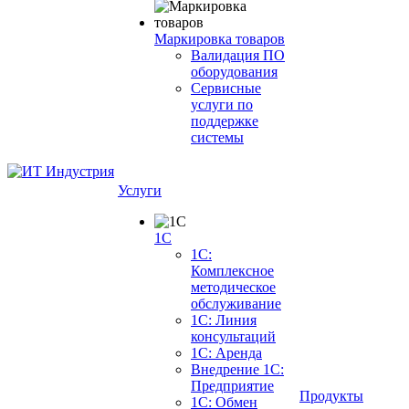
Маркировка товаров
Валидация ПО
оборудования
Сервисные
услуги по
поддержке
системы
Услуги
1С
1С:
Комплексное
методическое
обслуживание
1С: Линия
консультаций
1С: Аренда
Внедрение 1С:
Предприятие
Продукты
1С: Обмен