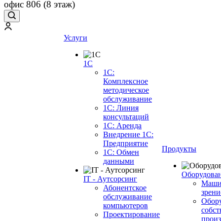
офис 806 (8 этаж)
Услуги
1С
1С:
Комплексное
методическое
обслуживание
1С: Линия
консультаций
1С: Аренда
Внедрение 1С:
Предприятие
Продукты
1С: Обмен
данными
Оборудова
IT - Аутсорсинг
Маши
Абонентское
зрени
обслуживание
Обор
компьютеров
собст
Проектирование
произ