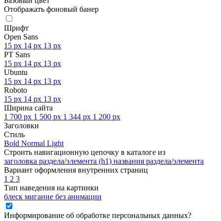
Базовый цвет
Отображать фоновый банер
Шрифт
Open Sans
15 px
14 px
13 px
PT Sans
15 px
14 px
13 px
Ubuntu
15 px
14 px
13 px
Roboto
15 px
14 px
13 px
Ширина сайта
1 700 px
1 500 px
1 344 px
1 200 px
Заголовки
Стиль
Bold
Normal
Light
Строить навигационную цепочку в каталоге из
заголовка раздела/элемента (h1)
названия раздела/элемента
Вариант оформления внутренних страниц
1
2
3
Тип наведения на картинки
блеск
мигание
без анимации
Информирование об обработке персональных данных
?