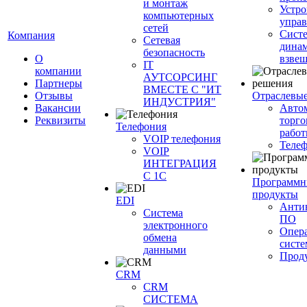
и монтаж
Устро
компьютерных
управ
сетей
Сист
Компания
Сетевая
динам
безопасность
О
взве
IT
компании
АУТСОРСИНГ
Партнеры
ВМЕСТЕ С "ИТ
Отзывы
Отраслевы
ИНДУСТРИЯ"
Вакансии
Авто
Реквизиты
торго
Телефония
работ
VOIP телефония
Теле
VOIP
ИНТЕГРАЦИЯ
С 1С
Программн
продукты
EDI
Анти
Система
ПО
электронного
Опер
обмена
сист
данными
Прод
CRM
CRM
СИСТЕМА