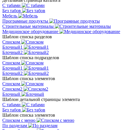
Детальная страница каталога
С табами
Без табов
Мебель
Програмные продукты
Строительные материалы
Медицинское оборудование
Шаблон списка разделов
Списком
Блочный1
Блочный2
Шаблон списка подразделов
Списком
Блочный1
Блочный2
Шаблон списка элементов
Списком
Списком2
Блочный
Шаблон детальной страницы элемента
С табами
Без табов
Шаблон списка элементов
Списком c меню
По разделам