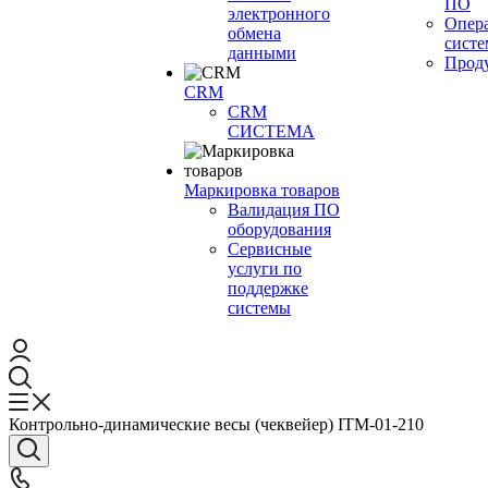
ПО
электронного
Опер
обмена
сист
данными
Прод
CRM
CRM
СИСТЕМА
Маркировка товаров
Валидация ПО
оборудования
Сервисные
услуги по
поддержке
системы
Контрольно-динамические весы (чеквейер) ITM-01-210