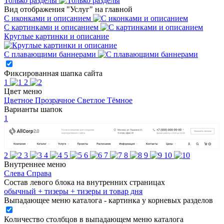
Только разделы
Вид отображения "Услуг" на главной
С иконками и описанием
С картинками и описанием
Круглые картинки и описание
С плавающими баннерами
Фиксированная шапка сайта
1
2
Цвет меню
Цветное
Прозрачное
Светлое
Тёмное
Варианты шапок
1
2
3
4
5
6
7
8
9
10
Внутреннее меню
Слева
Справа
Состав левого блока на внутренних страницах
обычный
+ тизеры
+ тизеры и товар дня
Выпадающее меню каталога - картинка у корневых разделов
Количество столбцов в выпадающем меню каталога